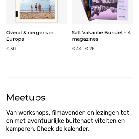
Overal & nergens in
Salt Vakantie Bundel – 4
Europa
magazines
Oorspronkelijke
Huidige
€
30
€
44
€
25
prijs
prijs
was:
is:
€ 44.
€ 25.
Meetups
Van workshops, filmavonden en lezingen tot
en met avontuurlijke buitenactiviteiten en
kamperen. Check de kalender.